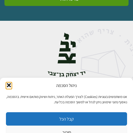
ניהול הסכמה
אבן גבירול 14, רחביה, ירושלים
טלפון:
02-5398888
אנו משתמשים בעוגיות (Cookies) לצורך הפעלת האתר, ניתוח ושיווק מותאם אישית. בהסכמה,
נאסוף נתוני שימוש; ניתן לנהל או למשוך הסכמה בכל עת.
קבל הכל
סירוב