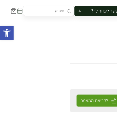
שר לעזור לך?
ור לקבוצה
פתח 
סיור
קורס
ר
רייה
ור בצריף
לקריאת המאמר