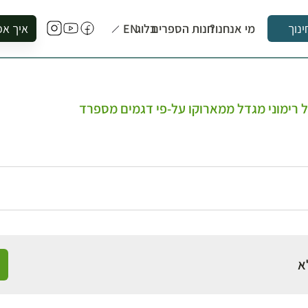
מי אנחנו?
חנות הספרים
בלוג
EN
איך אפ
ינוך
להזמין סי
להירשם ל
להירשם ל
של רימוני מגדל ממארוקו על-פי דגמים מספרד
לקנות ספ
לבקר בספ
לתאם ביק
א