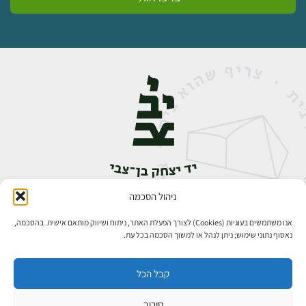
ניהול הסכמה
אבן גבירול 14, רחביה, ירושלים
טלפון:
02-5398888
אנו משתמשים בעוגיות (Cookies) לצורך הפעלת האתר, ניתוח ושיווק מותאם אישית. בהסכמה,
נאסוף נתוני שימוש; ניתן לנהל או למשוך הסכמה בכל עת.
קבל הכל
סירוב