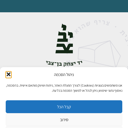
ניהול הסכמה
אבן גבירול 14, רחביה, ירושלים
טלפון:
02-5398888
אנו משתמשים בעוגיות (Cookies) לצורך הפעלת האתר, ניתוח ושיווק מותאם אישית. בהסכמה,
נאסוף נתוני שימוש; ניתן לנהל או למשוך הסכמה בכל עת.
קבל הכל
סירוב
כל הזכויות שמורות ליד יצחק בן־צבי ירושלים ©