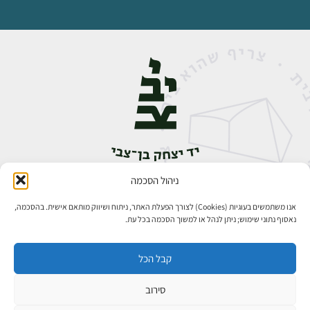
ניהול הסכמה
אבן גבירול 14, רחביה, ירושלים
טלפון:
02-5398888
אנו משתמשים בעוגיות (Cookies) לצורך הפעלת האתר, ניתוח ושיווק מותאם אישית. בהסכמה,
נאסוף נתוני שימוש; ניתן לנהל או למשוך הסכמה בכל עת.
קבל הכל
סירוב
כל הזכויות שמורות ליד יצחק בן־צבי ירושלים ©