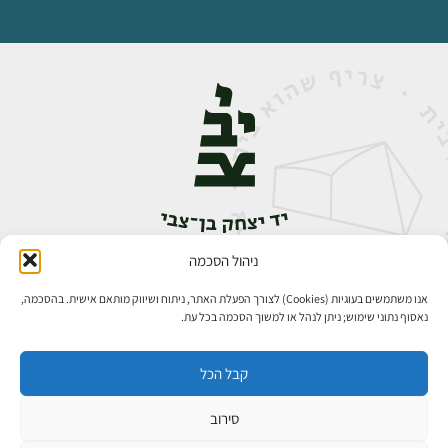
ניהול הסכמה
אבן גבירול 14, רחביה, ירושלים
טלפון:
02-5398888
אנו משתמשים בעוגיות (Cookies) לצורך הפעלת האתר, ניתוח ושיווק מותאם אישית. בהסכמה,
נאסוף נתוני שימוש; ניתן לנהל או למשוך הסכמה בכל עת.
קבל הכל
סירוב
כל הזכויות שמורות ליד יצחק בן־צבי ירושלים ©