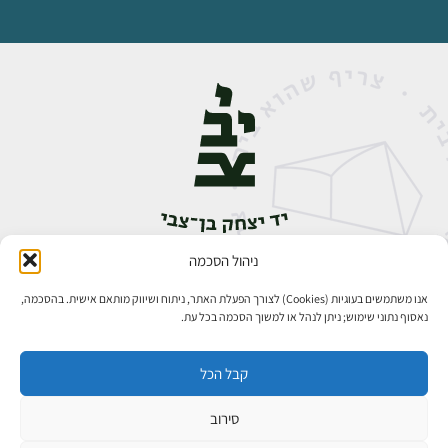
ניהול הסכמה
אבן גבירול 14, רחביה, ירושלים
טלפון:
02-5398888
אנו משתמשים בעוגיות (Cookies) לצורך הפעלת האתר, ניתוח ושיווק מותאם אישית. בהסכמה,
נאסוף נתוני שימוש; ניתן לנהל או למשוך הסכמה בכל עת.
קבל הכל
סירוב
כל הזכויות שמורות ליד יצחק בן־צבי ירושלים ©