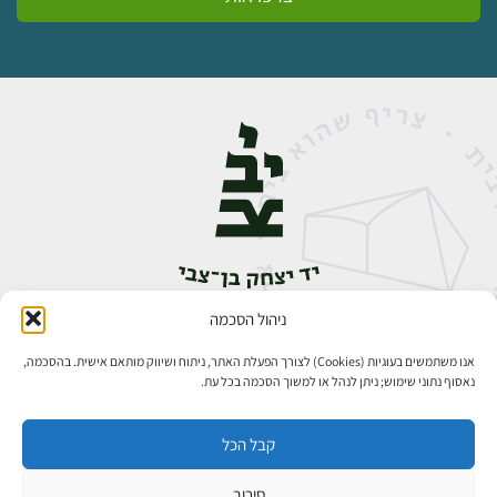
ניהול הסכמה
אבן גבירול 14, רחביה, ירושלים
טלפון:
02-5398888
אנו משתמשים בעוגיות (Cookies) לצורך הפעלת האתר, ניתוח ושיווק מותאם אישית. בהסכמה,
נאסוף נתוני שימוש; ניתן לנהל או למשוך הסכמה בכל עת.
קבל הכל
סירוב