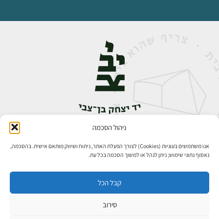
ניהול הסכמה
אבן גבירול 14, רחביה, ירושלים
טלפון:
02-5398888
אנו משתמשים בעוגיות (Cookies) לצורך הפעלת האתר, ניתוח ושיווק מותאם אישית. בהסכמה,
נאסוף נתוני שימוש; ניתן לנהל או למשוך הסכמה בכל עת.
קבל הכל
סירוב
כל הזכויות שמורות ליד יצחק בן־צבי ירושלים ©