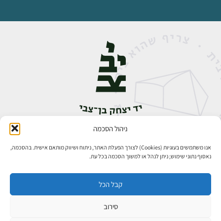
ניהול הסכמה
אבן גבירול 14, רחביה, ירושלים
טלפון:
02-5398888
אנו משתמשים בעוגיות (Cookies) לצורך הפעלת האתר, ניתוח ושיווק מותאם אישית. בהסכמה,
נאסוף נתוני שימוש; ניתן לנהל או למשוך הסכמה בכל עת.
קבל הכל
סירוב
כל הזכויות שמורות ליד יצחק בן־צבי ירושלים ©