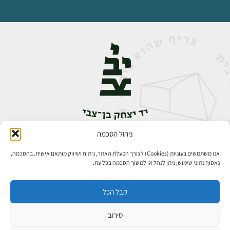
ניהול הסכמה
אבן גבירול 14, רחביה, ירושלים
טלפון:
02-5398888
אנו משתמשים בעוגיות (Cookies) לצורך הפעלת האתר, ניתוח ושיווק מותאם אישית. בהסכמה,
נאסוף נתוני שימוש; ניתן לנהל או למשוך הסכמה בכל עת.
קבל הכל
סירוב
כל הזכויות שמורות ליד יצחק בן־צבי ירושלים ©