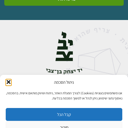
ניהול הסכמה
אבן גבירול 14, רחביה, ירושלים
טלפון:
02-5398888
אנו משתמשים בעוגיות (Cookies) לצורך הפעלת האתר, ניתוח ושיווק מותאם אישית. בהסכמה,
נאסוף נתוני שימוש; ניתן לנהל או למשוך הסכמה בכל עת.
קבל הכל
סירוב