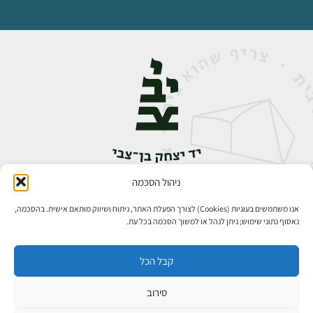
ניהול הסכמה
אבן גבירול 14, רחביה, ירושלים
טלפון:
02-5398888
אנו משתמשים בעוגיות (Cookies) לצורך הפעלת האתר, ניתוח ושיווק מותאם אישית. בהסכמה,
נאסוף נתוני שימוש; ניתן לנהל או למשוך הסכמה בכל עת.
קבל הכל
סירוב
כל הזכויות שמורות ליד יצחק בן־צבי ירושלים ©