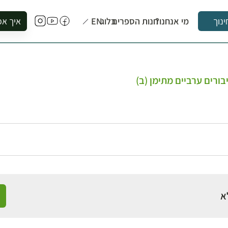
מי אנחנו?
חנות הספרים
בלוג
EN
איך אפ
ינוך
להזמין סי
להירשם ל
להירשם ל
יבורים ערביים מתימן (ב)
לקנות ספ
לבקר בספ
לתאם ביק
א