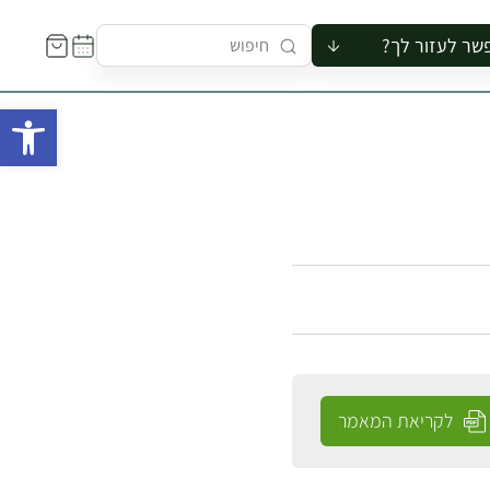
שר לעזור לך?
ור לקבוצה
פתח 
סיור
קורס
ר
רייה
ור בצריף
לקריאת המאמר