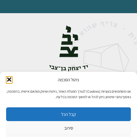
ניהול הסכמה
אבן גבירול 14, רחביה, ירושלים
טלפון:
02-5398888
אנו משתמשים בעוגיות (Cookies) לצורך הפעלת האתר, ניתוח ושיווק מותאם אישית. בהסכמה,
נאסוף נתוני שימוש; ניתן לנהל או למשוך הסכמה בכל עת.
קבל הכל
סירוב
כל הזכויות שמורות ליד יצחק בן־צבי ירושלים ©