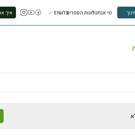
מי אנחנו?
חנות הספרים
בלוג
EN
איך אפ
ינוך
להזמין סי
להירשם ל
להירשם ל
ן
לקנות ספ
לבקר בספ
לתאם ביק
א