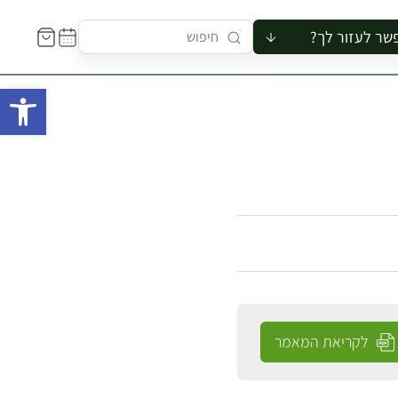
שר לעזור לך?
ור לקבוצה
פתח 
סיור
קורס
ר
רייה
ור בצריף
לקריאת המאמר