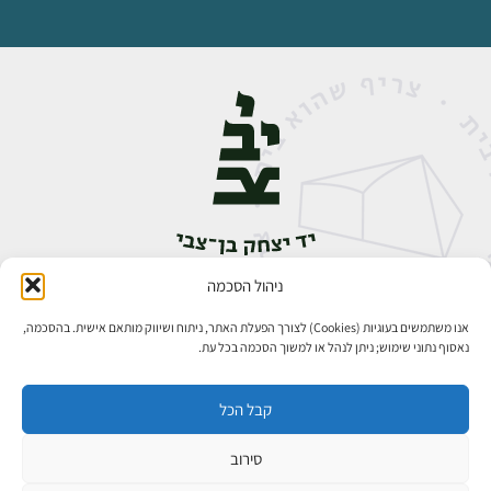
ניהול הסכמה
אבן גבירול 14, רחביה, ירושלים
טלפון:
02-5398888
אנו משתמשים בעוגיות (Cookies) לצורך הפעלת האתר, ניתוח ושיווק מותאם אישית. בהסכמה,
נאסוף נתוני שימוש; ניתן לנהל או למשוך הסכמה בכל עת.
קבל הכל
סירוב
כל הזכויות שמורות ליד יצחק בן־צבי ירושלים ©