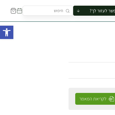
שר לעזור לך?
ור לקבוצה
פתח 
סיור
קורס
ר
רייה
ור בצריף
לקריאת המאמר