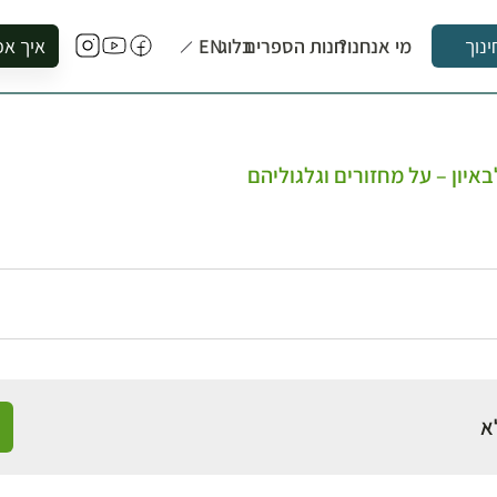
מי אנחנו?
חנות הספרים
בלוג
EN
איך אפ
ינוך
להזמין סי
להירשם ל
להירשם ל
איון – על מחזורים וגלגוליהם
לקנות ספ
לבקר בספ
לתאם ביק
א