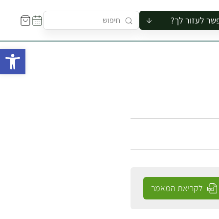
שר לעזור לך?
ור לקבוצה
פתח 
סיור
קורס
ר
רייה
ור בצריף
לקריאת המאמר