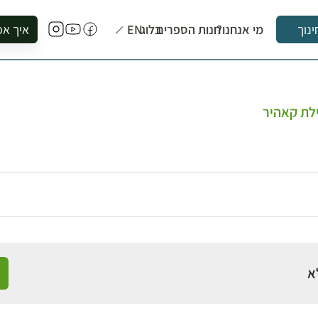
מי אנחנו?
חנות הספרים
בלוג
EN
איך אפ
ינוך
להזמין סי
להירשם ל
להירשם ל
לת קאהיר
לקנות ספ
לבקר בספ
לתאם ביק
א