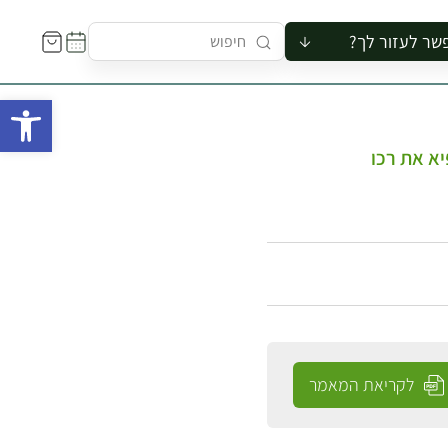
שר לעזור לך?
ור לקבוצה
פתח 
סיור
קורס
א את רכו
ר
רייה
ור בצריף
לקריאת המאמר