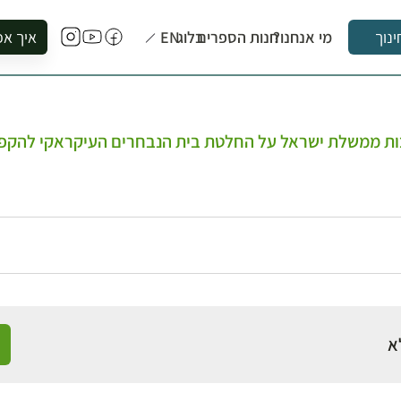
מי אנחנו?
חנות הספרים
בלוג
EN
איך אפ
ינוך
להזמין סי
להירשם ל
להירשם ל
בות ממשלת ישראל על החלטת בית הנבחרים העיקראקי להקפי
לקנות ספ
לבקר בספ
לתאם ביק
א