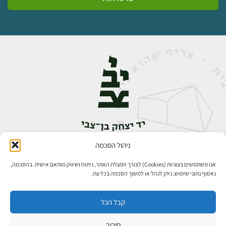
ניהול הסכמה
אבן גבירול 14, רחביה, ירושלים
טלפון:
02-5398888
אנו משתמשים בעוגיות (Cookies) לצורך הפעלת האתר, ניתוח ושיווק מותאם אישית. בהסכמה,
נאסוף נתוני שימוש; ניתן לנהל או למשוך הסכמה בכל עת.
קבל הכל
סירוב