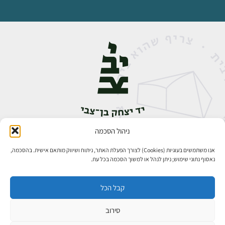
ניהול הסכמה
אבן גבירול 14, רחביה, ירושלים
טלפון:
02-5398888
אנו משתמשים בעוגיות (Cookies) לצורך הפעלת האתר, ניתוח ושיווק מותאם אישית. בהסכמה,
נאסוף נתוני שימוש; ניתן לנהל או למשוך הסכמה בכל עת.
קבל הכל
סירוב
כל הזכויות שמורות ליד יצחק בן־צבי ירושלים ©