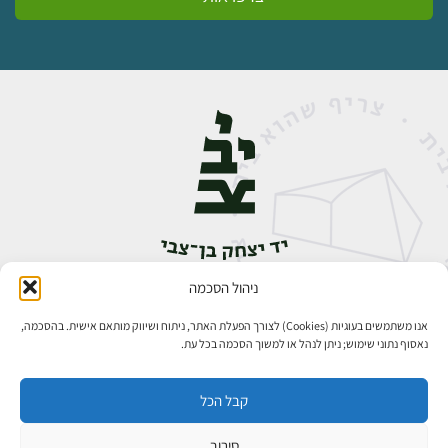
ניהול הסכמה
אבן גבירול 14, רחביה, ירושלים
טלפון:
02-5398888
אנו משתמשים בעוגיות (Cookies) לצורך הפעלת האתר, ניתוח ושיווק מותאם אישית. בהסכמה,
נאסוף נתוני שימוש; ניתן לנהל או למשוך הסכמה בכל עת.
קבל הכל
סירוב