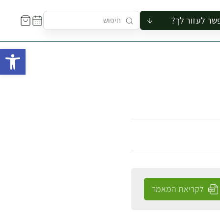
שר לעזור לך?
ור לקבוצה
פתח 
סיור
קורס
ר
רייה
ור בצריף
לקריאת המאמר