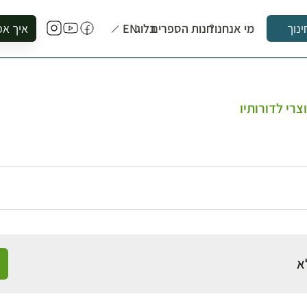
מי אנחנו?
חנות הספרים
בלוג
EN
איך אפ
ינוך
להזמין סי
להירשם ל
להירשם ל
צרי לדורותיו
לקנות ספ
לבקר בספ
לתאם ביק
א