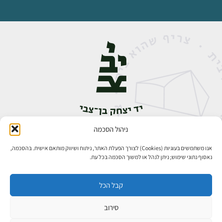
ניהול הסכמה
אבן גבירול 14, רחביה, ירושלים
טלפון:
02-5398888
אנו משתמשים בעוגיות (Cookies) לצורך הפעלת האתר, ניתוח ושיווק מותאם אישית. בהסכמה,
נאסוף נתוני שימוש; ניתן לנהל או למשוך הסכמה בכל עת.
קבל הכל
סירוב
כל הזכויות שמורות ליד יצחק בן־צבי ירושלים ©