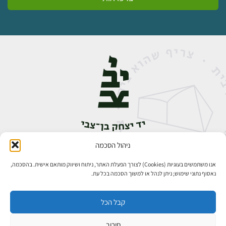
ניהול הסכמה
אבן גבירול 14, רחביה, ירושלים
טלפון:
02-5398888
אנו משתמשים בעוגיות (Cookies) לצורך הפעלת האתר, ניתוח ושיווק מותאם אישית. בהסכמה,
נאסוף נתוני שימוש; ניתן לנהל או למשוך הסכמה בכל עת.
קבל הכל
סירוב