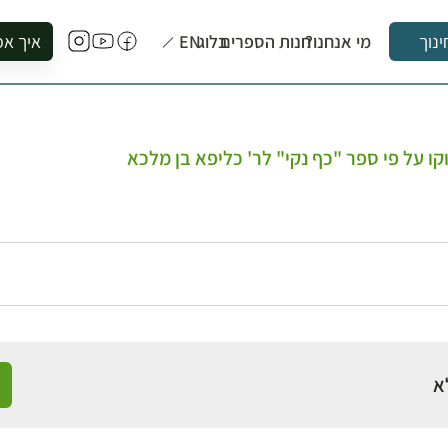
מי אנחנו?
חנות הספרים
בלוג
EN
איך אפ
ינוך
להזמין סי
להירשם ל
להירשם ל
קו על פי ספר "כף נקי" לר' כליפא בן מלכא
לקנות ספ
לבקר בספ
לתאם ביק
א