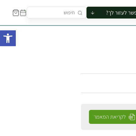
שר לעזור לך?
ור לקבוצה
פתח 
סיור
קורס
ר
רייה
ור בצריף
לקריאת המאמר