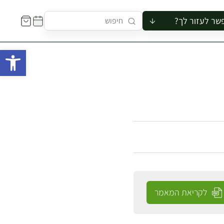
שר לעזור לך?
ור לקבוצה
פתח 
סיור
קורס
ר
רייה
ור בצריף
לקריאת המאמר