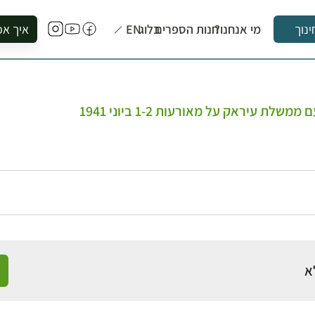
מי אנחנו?
חנות הספרים
בלוג
EN
איך אפ
ינוך
להזמין סי
להירשם ל
להירשם ל
ת עיראק על מאורעות 1-2 ביוני 1941
לקנות ספ
לבקר בספ
לתאם ביק
א