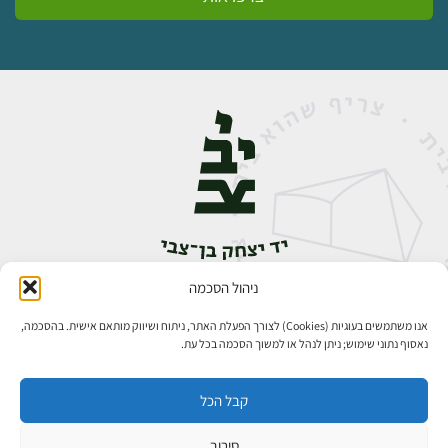
ניהול הסכמה
אבן גבירול 14, רחביה, ירושלים
טלפון:
02-5398888
אנו משתמשים בעוגיות (Cookies) לצורך הפעלת האתר, ניתוח ושיווק מותאם אישית. בהסכמה,
נאסוף נתוני שימוש; ניתן לנהל או למשוך הסכמה בכל עת.
קבל הכל
סירוב