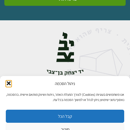
ניהול הסכמה
אבן גבירול 14, רחביה, ירושלים
טלפון:
02-5398888
אנו משתמשים בעוגיות (Cookies) לצורך הפעלת האתר, ניתוח ושיווק מותאם אישית. בהסכמה,
נאסוף נתוני שימוש; ניתן לנהל או למשוך הסכמה בכל עת.
קבל הכל
סירוב