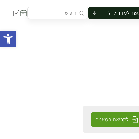
שר לעזור לך?
ור לקבוצה
פתח 
סיור
קורס
ר
רייה
ור בצריף
לקריאת המאמר