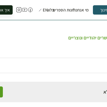
מי אנחנו?
חנות הספרים
בלוג
EN
איך אפ
ינוך
להזמין סי
להירשם ל
להירשם ל
ים יהודיים ונוצריים
לקנות ספ
לבקר בספ
לתאם ביק
א