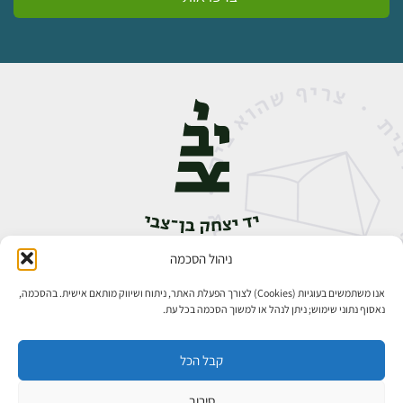
ניהול הסכמה
אבן גבירול 14, רחביה, ירושלים
טלפון:
02-5398888
אנו משתמשים בעוגיות (Cookies) לצורך הפעלת האתר, ניתוח ושיווק מותאם אישית. בהסכמה,
נאסוף נתוני שימוש; ניתן לנהל או למשוך הסכמה בכל עת.
קבל הכל
סירוב