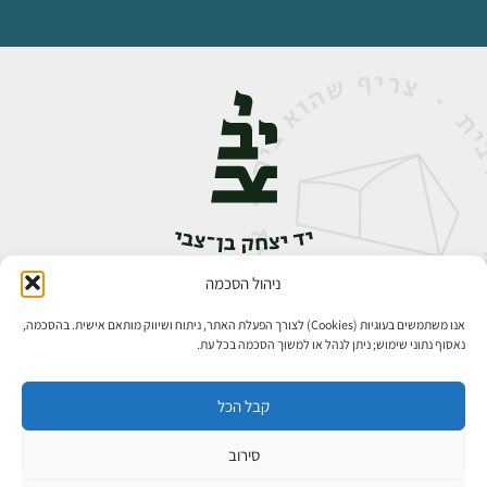
ניהול הסכמה
אבן גבירול 14, רחביה, ירושלים
טלפון:
02-5398888
אנו משתמשים בעוגיות (Cookies) לצורך הפעלת האתר, ניתוח ושיווק מותאם אישית. בהסכמה,
נאסוף נתוני שימוש; ניתן לנהל או למשוך הסכמה בכל עת.
קבל הכל
סירוב
כל הזכויות שמורות ליד יצחק בן־צבי ירושלים ©