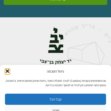
ניהול הסכמה
אבן גבירול 14, רחביה, ירושלים
טלפון:
02-5398888
אנו משתמשים בעוגיות (Cookies) לצורך הפעלת האתר, ניתוח ושיווק מותאם אישית. בהסכמה,
נאסוף נתוני שימוש; ניתן לנהל או למשוך הסכמה בכל עת.
קבל הכל
סירוב