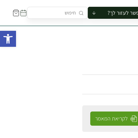
שר לעזור לך?
ור לקבוצה
פתח 
סיור
קורס
ר
רייה
ור בצריף
לקריאת המאמר