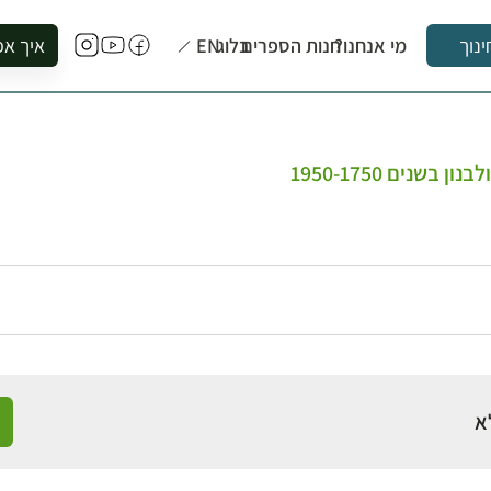
מי אנחנו?
חנות הספרים
בלוג
EN
איך אפ
ינוך
להזמין סי
להירשם ל
להירשם ל
בשנים 1950-1750
לקנות ספ
לבקר בספ
לתאם ביק
א