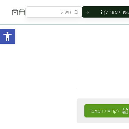
שר לעזור לך?
ור לקבוצה
פתח 
סיור
קורס
ר
רייה
ור בצריף
לקריאת המאמר