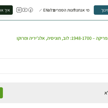
מי אנחנו?
חנות הספרים
בלוג
EN
איך אפ
ינוך
להזמין סי
להירשם ל
להירשם ל
ה, אלג'יריה ומרוקו
לקנות ספ
לבקר בספ
לתאם ביק
א