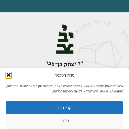
ניהול הסכמה
אבן גבירול 14, רחביה, ירושלים
טלפון:
02-5398888
אנו משתמשים בעוגיות (Cookies) לצורך הפעלת האתר, ניתוח ושיווק מותאם אישית. בהסכמה,
נאסוף נתוני שימוש; ניתן לנהל או למשוך הסכמה בכל עת.
קבל הכל
סירוב
כל הזכויות שמורות ליד יצחק בן־צבי ירושלים ©