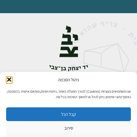
ניהול הסכמה
אבן גבירול 14, רחביה, ירושלים
טלפון:
02-5398888
אנו משתמשים בעוגיות (Cookies) לצורך הפעלת האתר, ניתוח ושיווק מותאם אישית. בהסכמה,
נאסוף נתוני שימוש; ניתן לנהל או למשוך הסכמה בכל עת.
קבל הכל
סירוב
כל הזכויות שמורות ליד יצחק בן־צבי ירושלים ©