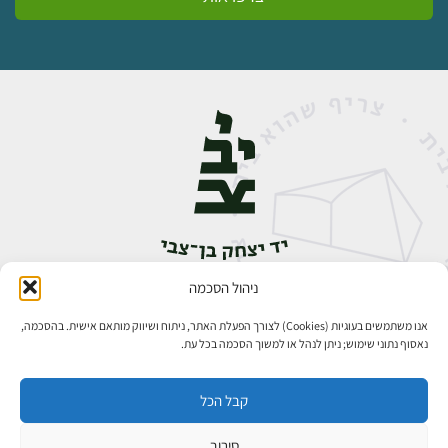
ניהול הסכמה
אבן גבירול 14, רחביה, ירושלים
טלפון:
02-5398888
אנו משתמשים בעוגיות (Cookies) לצורך הפעלת האתר, ניתוח ושיווק מותאם אישית. בהסכמה,
נאסוף נתוני שימוש; ניתן לנהל או למשוך הסכמה בכל עת.
קבל הכל
סירוב