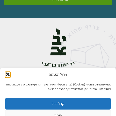
ניהול הסכמה
אבן גבירול 14, רחביה, ירושלים
טלפון:
02-5398888
אנו משתמשים בעוגיות (Cookies) לצורך הפעלת האתר, ניתוח ושיווק מותאם אישית. בהסכמה,
נאסוף נתוני שימוש; ניתן לנהל או למשוך הסכמה בכל עת.
קבל הכל
סירוב