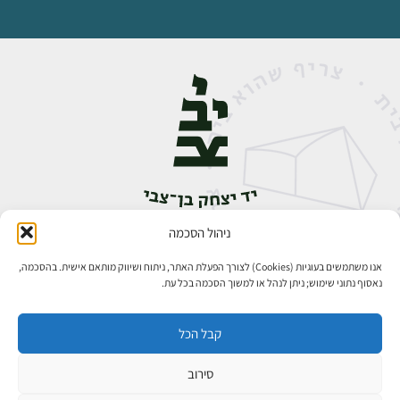
ניהול הסכמה
אבן גבירול 14, רחביה, ירושלים
טלפון:
02-5398888
אנו משתמשים בעוגיות (Cookies) לצורך הפעלת האתר, ניתוח ושיווק מותאם אישית. בהסכמה,
נאסוף נתוני שימוש; ניתן לנהל או למשוך הסכמה בכל עת.
קבל הכל
סירוב
כל הזכויות שמורות ליד יצחק בן־צבי ירושלים ©