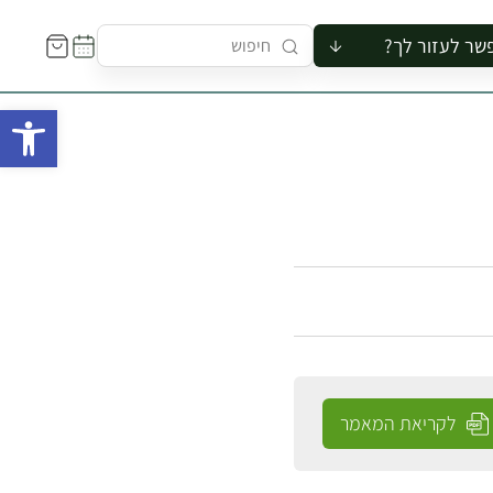
שר לעזור לך?
ור לקבוצה
פתח 
סיור
קורס
ר
רייה
ור בצריף
לקריאת המאמר