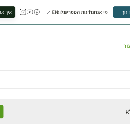
מי אנחנו?
חנות הספרים
בלוג
EN
איך אפ
ינוך
להזמין סי
להירשם ל
להירשם ל
ור
לקנות ספ
לבקר בספ
לתאם ביק
א