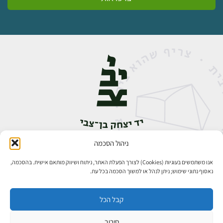
ניהול הסכמה
אבן גבירול 14, רחביה, ירושלים
טלפון:
02-5398888
אנו משתמשים בעוגיות (Cookies) לצורך הפעלת האתר, ניתוח ושיווק מותאם אישית. בהסכמה,
נאסוף נתוני שימוש; ניתן לנהל או למשוך הסכמה בכל עת.
קבל הכל
סירוב