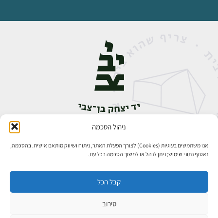
ניהול הסכמה
אבן גבירול 14, רחביה, ירושלים
טלפון:
02-5398888
אנו משתמשים בעוגיות (Cookies) לצורך הפעלת האתר, ניתוח ושיווק מותאם אישית. בהסכמה,
נאסוף נתוני שימוש; ניתן לנהל או למשוך הסכמה בכל עת.
קבל הכל
סירוב
כל הזכויות שמורות ליד יצחק בן־צבי ירושלים ©