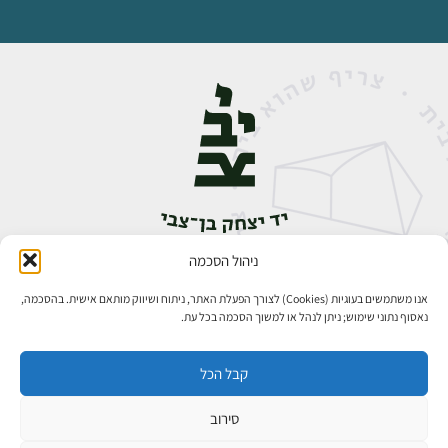
ניהול הסכמה
אבן גבירול 14, רחביה, ירושלים
טלפון:
02-5398888
אנו משתמשים בעוגיות (Cookies) לצורך הפעלת האתר, ניתוח ושיווק מותאם אישית. בהסכמה,
נאסוף נתוני שימוש; ניתן לנהל או למשוך הסכמה בכל עת.
קבל הכל
סירוב
כל הזכויות שמורות ליד יצחק בן־צבי ירושלים ©