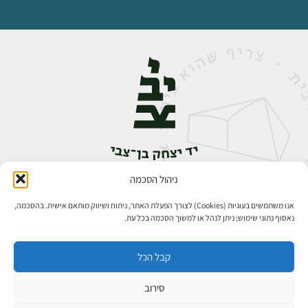
ניהול הסכמה
אבן גבירול 14, רחביה, ירושלים
טלפון:
02-5398888
אנו משתמשים בעוגיות (Cookies) לצורך הפעלת האתר, ניתוח ושיווק מותאם אישית. בהסכמה,
נאסוף נתוני שימוש; ניתן לנהל או למשוך הסכמה בכל עת.
קבל הכל
סירוב
כל הזכויות שמורות ליד יצחק בן־צבי ירושלים ©