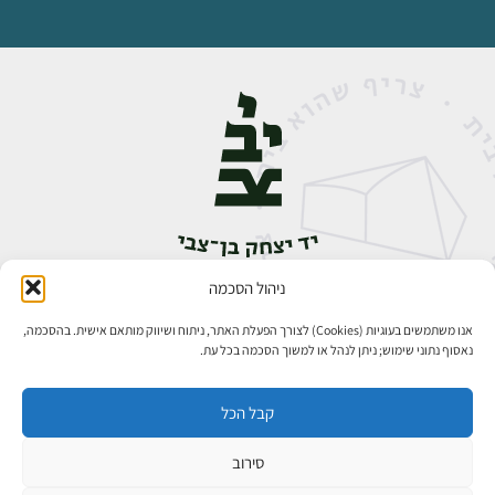
ניהול הסכמה
אבן גבירול 14, רחביה, ירושלים
טלפון:
02-5398888
אנו משתמשים בעוגיות (Cookies) לצורך הפעלת האתר, ניתוח ושיווק מותאם אישית. בהסכמה,
נאסוף נתוני שימוש; ניתן לנהל או למשוך הסכמה בכל עת.
קבל הכל
סירוב
כל הזכויות שמורות ליד יצחק בן־צבי ירושלים ©