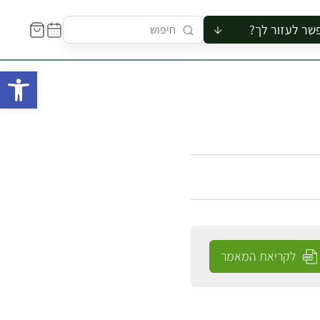
שר לעזור לך?
ור לקבוצה
פתח 
סיור
קורס
ר
רייה
ור בצריף
לקריאת המאמר