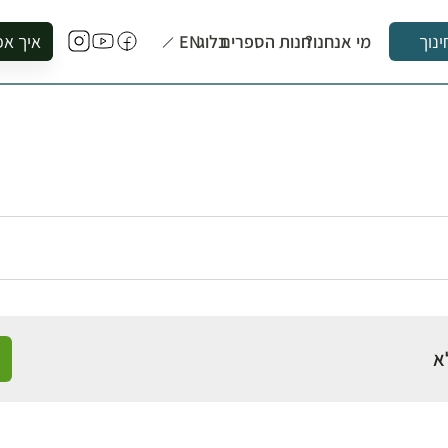
מי אנחנו?
חנות הספרים
בלוג
EN
איך אפ
ינוך
להזמין סי
להירשם ל
להירשם ל
לקנות ספ
לבקר בספ
לתאם ביק
א