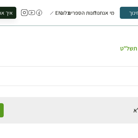
מי אנחנו?
חנות הספרים
בלוג
EN
איך אפ
ינוך
להזמין סי
להירשם ל
להירשם ל
 תשל"ט
לקנות ספ
לבקר בספ
לתאם ביק
א