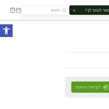
שר לעזור לך?
ור לקבוצה
פתח 
סיור
קורס
ר
רייה
ור בצריף
לקריאת המאמר