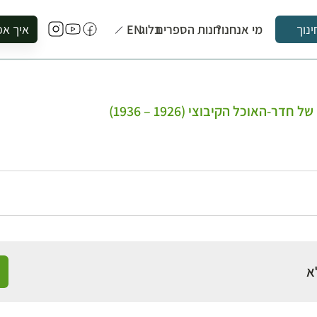
מי אנחנו?
חנות הספרים
בלוג
EN
איך אפ
ינוך
להזמין סי
להירשם ל
להירשם ל
ר-האוכל הקיבוצי (1926 – 1936)
לקנות ספ
לבקר בספ
לתאם ביק
א