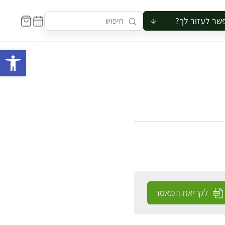
שר לעזור לך?
ור לקבוצה
פתח 
סיור
קורס
ר
רייה
ור בצריף
לקריאת המאמר